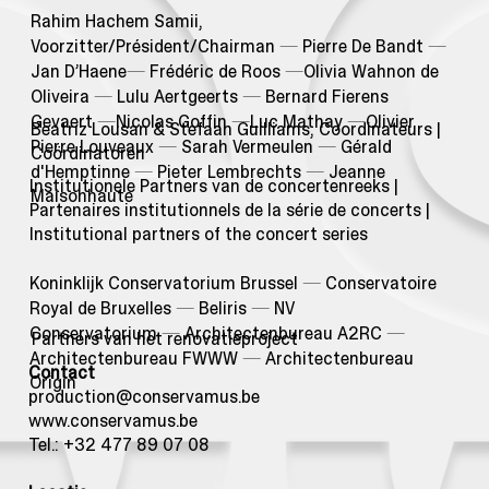
Rahim Hachem Samii,
Voorzitter/Président/Chairman
—
Pierre De Bandt
—
Jan D’Haene
—
Frédéric de Roos
—
Olivia Wahnon de
Oliveira
—
Lulu Aertgeerts
—
Bernard Fierens
Gevaert
—
Nicolas Goffin
—
Luc Mathay
—
Olivier
Beatriz Lousan & Stefaan Guilliams, Coordinateurs |
Pierre Louveaux
—
Sarah Vermeulen
—
Gérald
Coördinatoren
d'Hemptinne
—
Pieter Lembrechts
—
Jeanne
Institutionele Partners van de concertenreeks |
Maisonhaute
Partenaires institutionnels de la série de concerts |
Institutional partners of the concert series
Koninklijk Conservatorium Brussel
—
Conservatoire
Royal de Bruxelles
—
Beliris
—
NV
Conservatorium
—
Architectenbureau A2RC
—
Partners van het renovatieproject
Architectenbureau FWWW
—
Architectenbureau
Contact
Origin
production@conservamus.be
www.conservamus.be
Tel.: +32 477 89 07 08