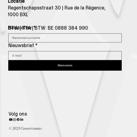
Locatie
Regentschapsstraat 30 | Rue de la Régence,
1000 BXL
Newsletter
*
BTW | TVA | BTW: BE 0888 384 990
Nieuwsbrief
*
Abonneren
Volg ons
© 2025 Conservamus