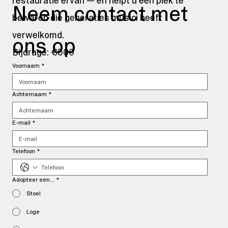
restauratie ervan — en helpt u een plek te
Neem contact met 
bewaren die generaties musici heeft
verwelkomd.
ons op
Bijdrage: €500
Voornaam
*
Achternaam
*
E-mail
*
Telefoon
*
Adopteer een...
*
Stoel
Loge