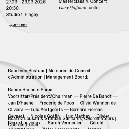
Masterclass
Concert
27.03—29.03.2026
&
, cello
20:30
Gary Hoffman
Studio 1, Flagey
MEER INFO
Raad van Bestuur | Membres du Conseil
d’Administration | Management Board:
Rahim Hachem Samii,
Voorzitter/Président/Chairman
—
Pierre De Bandt
—
Jan D’Haene
—
Frédéric de Roos
—
Olivia Wahnon de
Oliveira
—
Lulu Aertgeerts
—
Bernard Fierens
Gevaert
—
Nicolas Goffin
—
Luc Mathay
—
Olivier
Beatriz Lousan & Stefaan Guilliams, Coordinateurs |
Pierre Louveaux
—
Sarah Vermeulen
—
Gérald
Coördinatoren