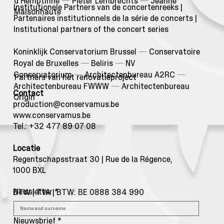
d'Hemptinne
—
Pieter Lembrechts
—
Jeanne
Institutionele Partners van de concertenreeks |
Maisonhaute
Partenaires institutionnels de la série de concerts |
Institutional partners of the concert series
Koninklijk Conservatorium Brussel
—
Conservatoire
Royal de Bruxelles
—
Beliris
—
NV
Conservatorium
—
Architectenbureau A2RC
—
Partners van het renovatieproject
Architectenbureau FWWW
—
Architectenbureau
Contact
Origin
production@conservamus.be
www.conservamus.be
Tel.: +32 477 89 07 08
Locatie
Regentschapsstraat 30 | Rue de la Régence,
1000 BXL
Newsletter
*
BTW | TVA | BTW: BE 0888 384 990
Nieuwsbrief
*