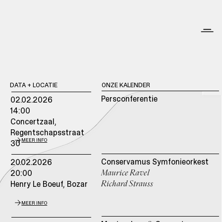
DATA + LOCATIE
ONZE KALENDER
Persconferentie
02.02.2026
14:00
Concertzaal,
Regentschapsstraat
MEER INFO
30
Conservamus Symfonieorkest
20.02.2026
20:00
Maurice Ravel
Henry Le Boeuf,
Bozar
Richard Strauss
MEER INFO