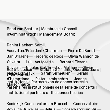
Raad van Bestuur | Membres du Conseil
d’Administration | Management Board:
Rahim Hachem Samii,
Voorzitter/Président/Chairman
—
Pierre De Bandt
—
Jan D’Haene
—
Frédéric de Roos
—
Olivia Wahnon de
Oliveira
—
Lulu Aertgeerts
—
Bernard Fierens
Gevaert
—
Nicolas Goffin
—
Luc Mathay
—
Olivier
Beatriz Lousan
—
Stefaan Guilliams, Coordinateurs |
Pierre Louveaux
—
Sarah Vermeulen
—
Gérald
Coördinatoren
d'Hemptinne
—
Pieter Lembrechts
—
Jeanne
Institutionele Partners van de concertenreeks |
Maisonhaute
Partenaires institutionnels de la série de concerts |
Institutional partners of the concert series
Koninklijk Conservatorium Brussel
—
Conservatoire
Royal de Bruxelles
—
Beliris
—
Conservatorium SA
—