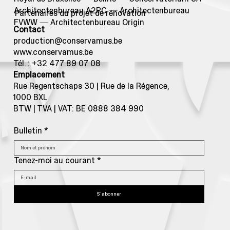
Architectenbureau A2RC
—
Architectenbureau
Partenaires du projet de rénovation
FVWW
—
Architectenbureau Origin
Contact
production@conservamus.be
www.conservamus.be
Tél. : +32 477 89 07 08
Emplacement
Rue Regentschaps 30 | Rue de la Régence,
1000 BXL
BTW | TVA | VAT: BE 0888 384 990
Bulletin
*
Tenez-moi au courant
*
S'abonner