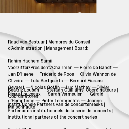
Raad van Bestuur | Membres du Conseil
d’Administration | Management Board:
Rahim Hachem Samii,
Voorzitter/Président/Chairman
—
Pierre De Bandt
—
Jan D’Haene
—
Frédéric de Roos
—
Olivia Wahnon de
Oliveira
—
Lulu Aertgeerts
—
Bernard Fierens
Gevaert
—
Nicolas Goffin
—
Luc Mathay
—
Olivier
Beatriz Lousan
—
Stefaan Guilliams, Coordinateurs |
Pierre Louveaux
—
Sarah Vermeulen
—
Gérald
Coördinatoren
d'Hemptinne
—
Pieter Lembrechts
—
Jeanne
Institutionele Partners van de concertenreeks |
Maisonhaute
Partenaires institutionnels de la série de concerts |
Institutional partners of the concert series