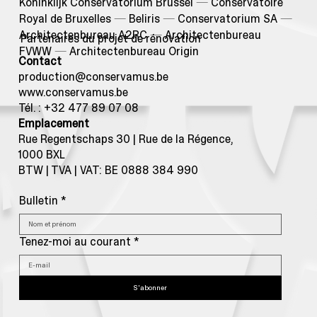
Koninklijk Conservatorium Brussel
—
Conservatoire
Royal de Bruxelles
—
Beliris
—
Conservatorium SA
—
Architectenbureau A2RC
—
Architectenbureau
Partenaires du projet de rénovation
FVWW
—
Architectenbureau Origin
Contact
production@conservamus.be
www.conservamus.be
Tél. : +32 477 89 07 08
Emplacement
Rue Regentschaps 30 | Rue de la Régence,
1000 BXL
BTW | TVA | VAT: BE 0888 384 990
Bulletin
*
Tenez-moi au courant
*
S'abonner