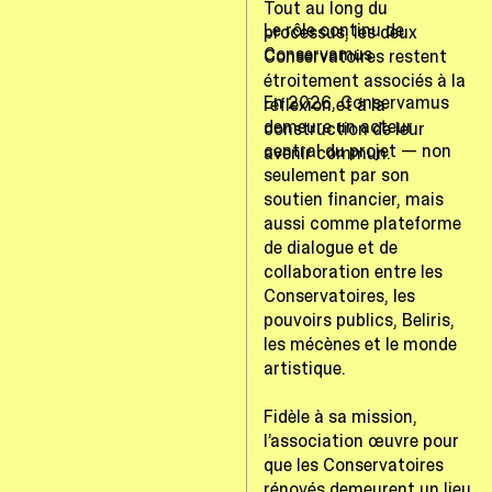
Tout au long du
Le rôle continu de
processus, les deux
Conservamus
Conservatoires restent
étroitement associés à la
En 2026, Conservamus
réflexion et à la
demeure un acteur
construction de leur
central du projet — non
avenir commun.
seulement par son
soutien financier, mais
aussi comme plateforme
de dialogue et de
collaboration entre les
Conservatoires, les
pouvoirs publics, Beliris,
les mécènes et le monde
artistique.
Fidèle à sa mission,
l’association œuvre pour
que les Conservatoires
rénovés demeurent un lieu