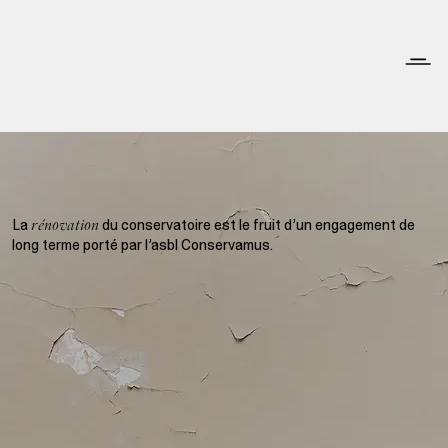
La
du conservatoire est le fruit d’un engagement de
rénovation
long terme porté par l’asbl Conservamus.