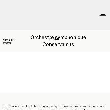
Orchestre symphonique
BOZAR
FÉVRIER
Conservamus
2026
De Strauss à Ravel, l’Orchestre symphonique Conservamus fait son retour à Bozar
l’ampleur et à la couleur orchestrales.