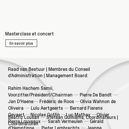
Masterclass et concert
En savoir plus
Raad van Bestuur | Membres du Conseil
d’Administration | Management Board:
Rahim Hachem Samii,
Voorzitter/Président/Chairman
—
Pierre De Bandt
—
Jan D’Haene
—
Frédéric de Roos
—
Olivia Wahnon de
Oliveira
—
Lulu Aertgeerts
—
Bernard Fierens
Gevaert
—
Nicolas Goffin
—
Luc Mathay
—
Olivier
Beatriz Lousan
—
Stefaan Guilliams, Coordinateurs |
Pierre Louveaux
—
Sarah Vermeulen
—
Gérald
Coördinatoren
d'Hemptinne
—
Pieter Lembrechts
—
Jeanne