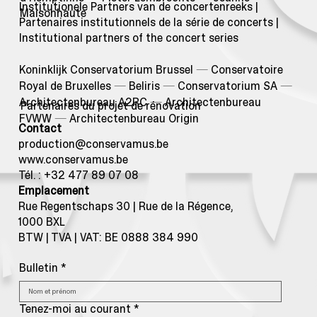
Institutionele Partners van de concertenreeks |
Maisonhaute
Partenaires institutionnels de la série de concerts |
Institutional partners of the concert series
Koninklijk Conservatorium Brussel
—
Conservatoire
Royal de Bruxelles
—
Beliris
—
Conservatorium SA
—
Architectenbureau A2RC
—
Architectenbureau
Partenaires du projet de rénovation
FVWW
—
Architectenbureau Origin
Contact
production@conservamus.be
www.conservamus.be
Tél. : +32 477 89 07 08
Emplacement
Rue Regentschaps 30 | Rue de la Régence,
1000 BXL
BTW | TVA | VAT: BE 0888 384 990
Bulletin
*
Tenez-moi au courant
*