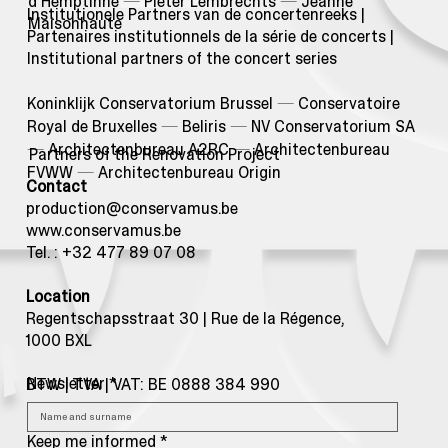
d'Hemptinne
—
Pieter Lembrechts
—
Jeanne
Institutionele Partners van de concertenreeks |
Maisonhaute
Partenaires institutionnels de la série de concerts |
Institutional partners of the concert series
Koninklijk Conservatorium Brussel
—
Conservatoire
Royal de Bruxelles
—
Beliris
—
NV Conservatorium SA
—
Architectenbureau A2RC
—
Architectenbureau
Partners of the Renovation Project
FVWW
—
Architectenbureau Origin
Contact
production@conservamus.be
www.conservamus.be
Tel. : +32 477 89 07 08
Location
Regentschapsstraat 30 | Rue de la Régence,
1000 BXL
Newsletter
*
BTW | TVA | VAT: BE 0888 384 990
Keep me informed
*