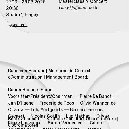
Masterclass
Concert
27.03—29.03.2026
&
, cello
20:30
Gary Hoffman
Studio 1, Flagey
MORE INFO
Raad van Bestuur | Membres du Conseil
d’Administration | Management Board:
Rahim Hachem Samii,
Voorzitter/Président/Chairman
—
Pierre De Bandt
—
Jan D’Haene
—
Frédéric de Roos
—
Olivia Wahnon de
Oliveira
—
Lulu Aertgeerts
—
Bernard Fierens
Gevaert
—
Nicolas Goffin
—
Luc Mathay
—
Olivier
Beatriz Lousan
—
Stefaan Guilliams, Coordinateurs |
Pierre Louveaux
—
Sarah Vermeulen
—
Gérald
Coördinatoren